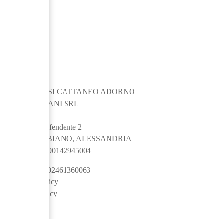
MARCHESI CATTANEO ADORNO
GIUSTINIANI SRL
Via San Defendente 2
15020 GABIANO, ALESSANDRIA
Contact
+390142945004
CF/P. IVA 02461360063
Privacy policy
Cookie policy