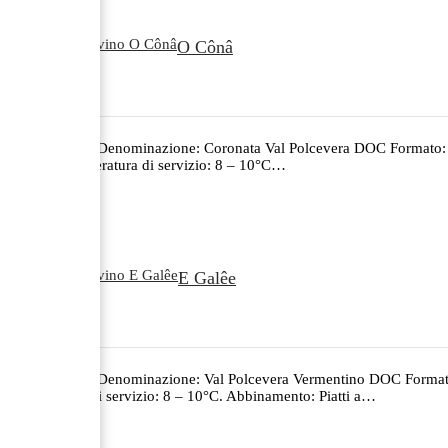
O Cônâ
€
18.00
Annata: 2023 Denominazione: Coronata Val Polcevera DOC Formato: 0
Acciaio Temperatura di servizio: 8 – 10°C…
E Galêe
€
16.00
Annata: 2023 Denominazione: Val Polcevera Vermentino DOC Formato:
Temperatura di servizio: 8 – 10°C. Abbinamento: Piatti a…