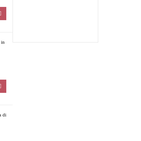
 in
a di