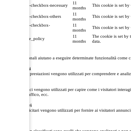
11
cookielawinfo-checkbox-necessary
This cookie is set by
months
11
cookielawinfo-checkbox-others
This cookie is set by
months
cookielawinfo-checkbox-
11
This cookie is set by
performance
months
11
The cookie is set by 
viewed_cookie_policy
months
data.
Funzionali
Funzionali
I cookie funzionali aiutano a eseguire determinate funzionalità come co
Prestazioni
Prestazioni
I cookie per le prestazioni vengono utilizzati per comprendere e analizz
Analitici
Analitici
I cookie analitici vengono utilizzati per capire come i visitatori inter
sorgente del traffico, ecc.
Pubblicitari
Pubblicitari
I cookie pubblicitari vengono utilizzati per fornire ai visitatori annu
personalizzati.
Altri
Altri
Altri cookie non classificati sono quelli che vengono analizzati e non so