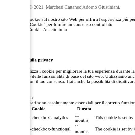
Copyright © 2021, Marchesi Cattaneo Adorno Giustiniani.
Utilizziamo i cookie sul nostro sito Web per offrirti l'esperienza più p
"Impostazioni Cookie" per fornire un consenso controllato.
Impostazioni Cookie
Accetto tutto
Chiudi
Panoramica sulla privacy
Questo sito utilizza i cookie per migliorare la tua esperienza durante 
funzionamento delle funzionalità di base del sito web. Utilizziamo anc
browser solo con il tuo consenso. Hai anche la possibilità di disattivare
Necessari
Necessari
Sempre abilitato
I cookie necessari sono assolutamente essenziali per il corretto funzio
Cookie
Durata
11
cookielawinfo-checkbox-analytics
This cookie is set by
months
11
cookielawinfo-checkbox-functional
The cookie is set by 
months