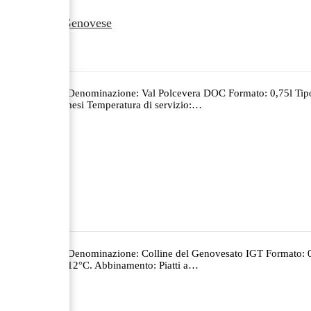
Bianchetta Genovese
€
18.00
Annata: 2023 Denominazione: Val Polcevera DOC Formato: 0,75l Tipol
acciaio per 7 mesi Temperatura di servizio:…
Pigato
€
18.00
Annata: 2023 Denominazione: Colline del Genovesato IGT Formato: 0,
servizio: 10 – 12°C. Abbinamento: Piatti a…