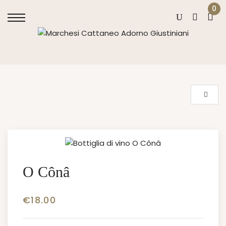
0
O Cônâ
€
18.00