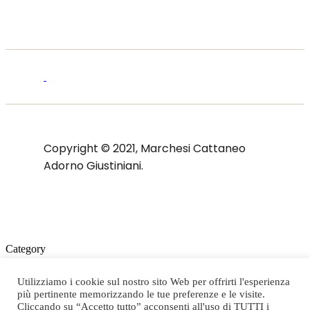
Copyright © 2021, Marchesi Cattaneo
Adorno Giustiniani.
Category
Scegli categoria
Utilizziamo i cookie sul nostro sito Web per offrirti l'esperienza
Tutti
più pertinente memorizzando le tue preferenze e le visite.
Box 2022
Cliccando su “Accetto tutto” acconsenti all'uso di TUTTI i
Castello di Gabiano