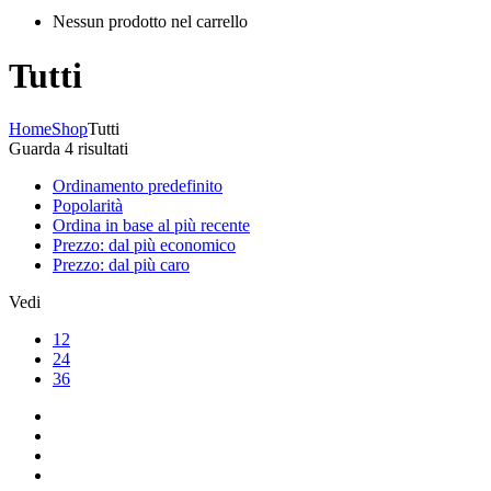
Nessun prodotto nel carrello
Tutti
Home
Shop
Tutti
Guarda 4 risultati
Ordinamento predefinito
Popolarità
Ordina in base al più recente
Prezzo: dal più economico
Prezzo: dal più caro
Vedi
12
24
36