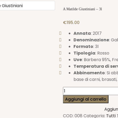
A Matilde Giustiniani – 3l
€
195.00
Annata
: 2017
Denominazione
: Ga
Formato
: 3l
Tipologia
: Rosso
Uve
: Barbera 95%, Fr
Temperatura di ser
Abbinamento
: Si a
base di carni, brasati
A
Matilde
Aggiungi al carrello
Giustiniani
Aggiung
-
COD:
008
Categoria:
Tutti
3l