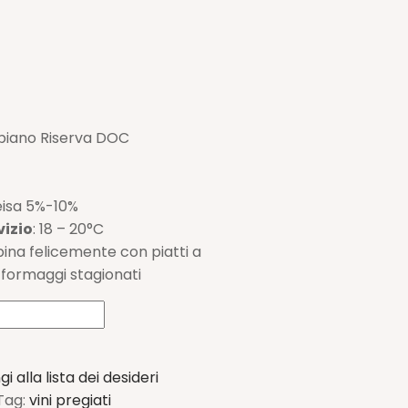
biano Riserva DOC
eisa 5%-10%
vizio
: 18 – 20°C
bbina felicemente con piatti a
, formaggi stagionati
i alla lista dei desideri
Tag:
vini pregiati