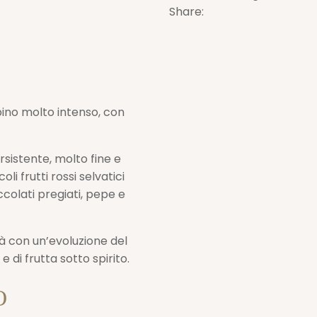
Share:
quantità
bino molto intenso, con
rsistente, molto fine e
li frutti rossi selvatici
colati pregiati, pepe e
à con un’evoluzione del
 di frutta sotto spirito.
O