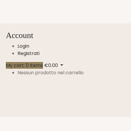
Account
Login
Registrati
My cart:
0
Items
€
0.00
Nessun prodotto nel carrello