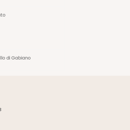
ato
llo di Gabiano
3