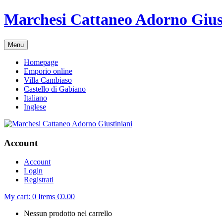
Marchesi Cattaneo Adorno Gius
Menu
Homepage
Emporio online
Villa Cambiaso
Castello di Gabiano
Italiano
Inglese
Account
Account
Login
Registrati
My cart:
0
Items
€
0.00
Nessun prodotto nel carrello