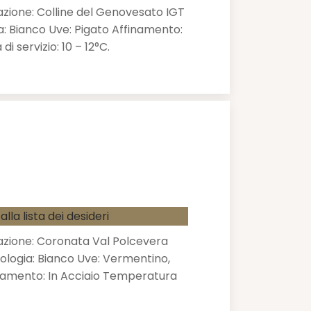
zione: Colline del Genovesato IGT
a: Bianco Uve: Pigato Affinamento:
i servizio: 10 – 12°C.
alla lista dei desideri
zione: Coronata Val Polcevera
ologia: Bianco Uve: Vermentino,
namento: In Acciaio Temperatura