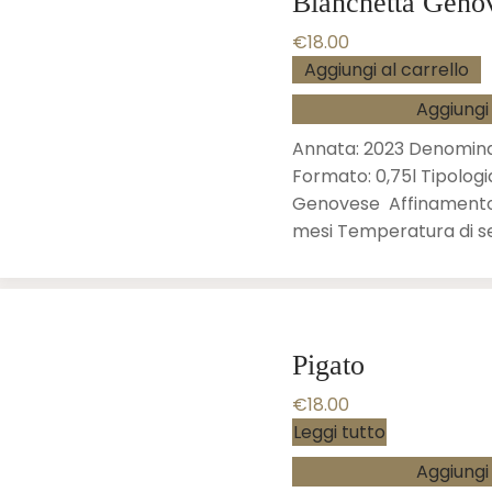
Bianchetta Geno
€
18.00
Aggiungi al carrello
Aggiungi 
Annata: 2023 Denomina
Formato: 0,75l Tipologi
Genovese Affinamento: s
mesi Temperatura di se
Pigato
€
18.00
Leggi tutto
Aggiungi 