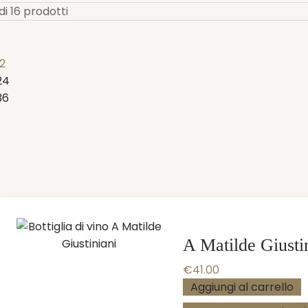
 di 16 prodotti
12
24
36
A Matilde Giusti
€
41.00
Aggiungi al carrello