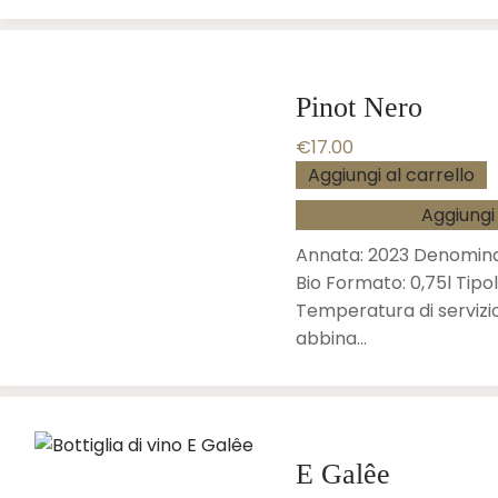
Pinot Nero
€
17.00
Aggiungi al carrello
Aggiungi 
Annata: 2023 Denomina
Bio Formato: 0,75l Tipo
Temperatura di servizio
abbina…
E Galêe