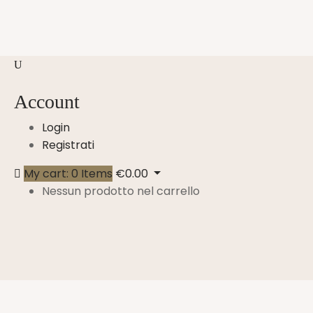
Account
Login
Registrati
My cart:
0
Items
€
0.00
Nessun prodotto nel carrello