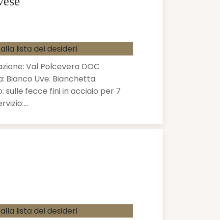
vese
alla lista dei desideri
zione: Val Polcevera DOC
a: Bianco Uve: Bianchetta
ulle fecce fini in acciaio per 7
rvizio:…
alla lista dei desideri