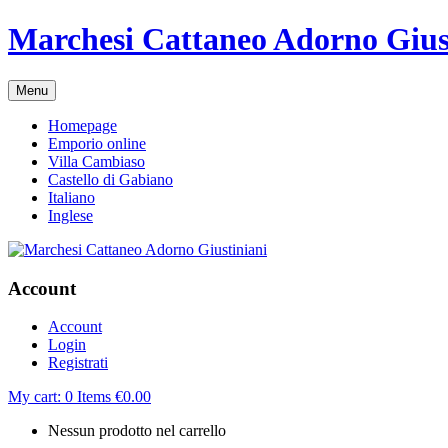
Marchesi Cattaneo Adorno Gius
Menu
Homepage
Emporio online
Villa Cambiaso
Castello di Gabiano
Italiano
Inglese
Account
Account
Login
Registrati
My cart:
0
Items
€
0.00
Nessun prodotto nel carrello