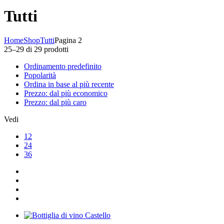
Tutti
Home
Shop
Tutti
Pagina 2
25–29 di 29 prodotti
Ordinamento predefinito
Popolarità
Ordina in base al più recente
Prezzo: dal più economico
Prezzo: dal più caro
Vedi
12
24
36