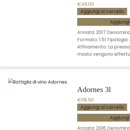
€
45.00
Aggiungi al carrello
Aggiungi 
Annata: 2017 Denomin
Formato: 1.5l Tipologi
Affinamento: La pressat
mosto vengono effett
Adornes 3l
€
118.50
Aggiungi al carrello
Aggiungi 
Annata: 2016 Denominaz