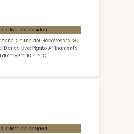
alla lista dei desideri
zione: Colline del Genovesato IGT
a: Bianco Uve: Pigato Affinamento:
i servizio: 10 – 12°C.
alla lista dei desideri