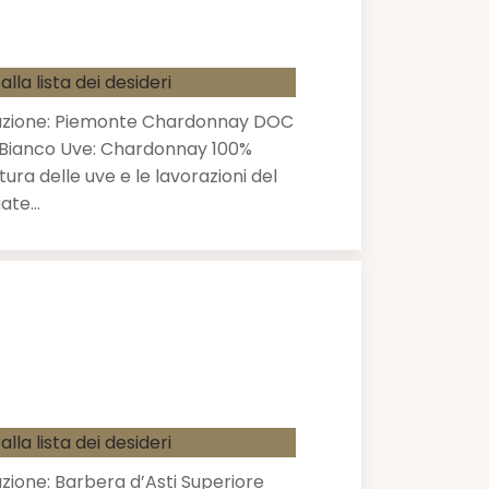
alla lista dei desideri
azione: Piemonte Chardonnay DOC
a: Bianco Uve: Chardonnay 100%
ura delle uve e le lavorazioni del
uate…
alla lista dei desideri
ione: Barbera d’Asti Superiore