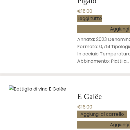
Pigato
€
18.00
Leggi tutto
Aggiungi 
Annata: 2023 Denomina
Formato: 0,75l Tipologi
In acciaio Temperatura d
Abbinamento: Piatti a…
E Galêe
€
16.00
Aggiungi al carrello
Aggiungi 