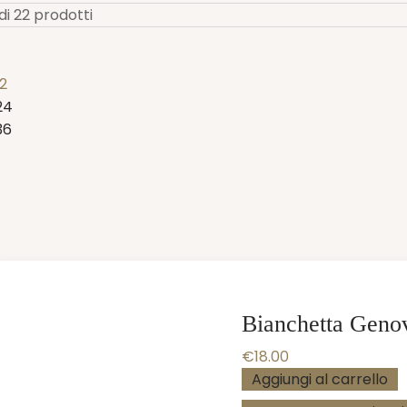
 di 22 prodotti
12
24
36
Bianchetta Geno
€
18.00
Aggiungi al carrello