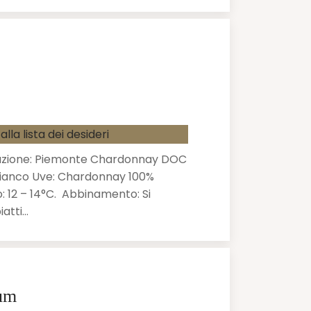
alla lista dei desideri
azione: Piemonte Chardonnay DOC
 Bianco Uve: Chardonnay 100%
: 12 – 14°C. Abbinamento: Si
iatti…
um