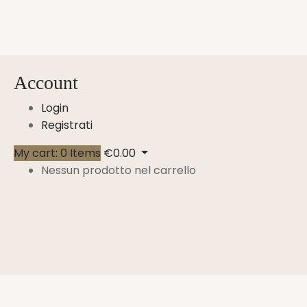
Account
Login
Registrati
My cart:
0
Items
€
0.00
Nessun prodotto nel carrello