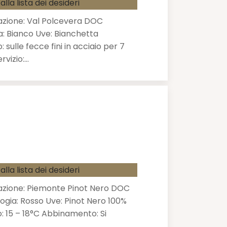
alla lista dei desideri
zione: Val Polcevera DOC
a: Bianco Uve: Bianchetta
ulle fecce fini in acciaio per 7
rvizio:…
alla lista dei desideri
zione: Piemonte Pinot Nero DOC
logia: Rosso Uve: Pinot Nero 100%
: 15 – 18°C Abbinamento: Si