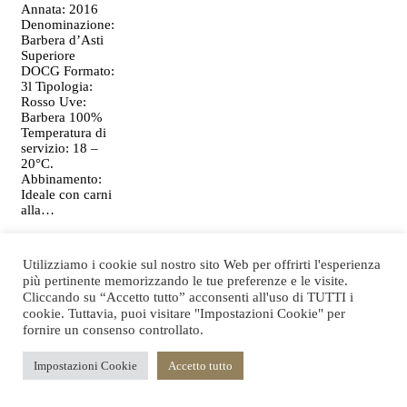
Annata: 2016
Denominazione:
Barbera d’Asti
Superiore
DOCG Formato:
3l Tipologia:
Rosso Uve:
Barbera 100%
Temperatura di
servizio: 18 –
20°C.
Abbinamento:
Ideale con carni
alla…
Utilizziamo i cookie sul nostro sito Web per offrirti l'esperienza
più pertinente memorizzando le tue preferenze e le visite.
Cliccando su “Accetto tutto” acconsenti all'uso di TUTTI i
cookie. Tuttavia, puoi visitare "Impostazioni Cookie" per
fornire un consenso controllato.
A Matilde
AGGIUNGI
Impostazioni Cookie
Accetto tutto
Giustiniani –
3l
AL