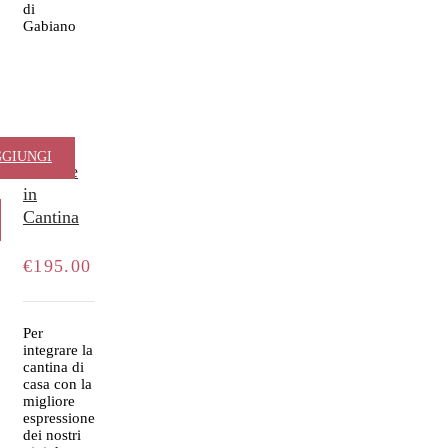
di
Gabiano
Le
GIUNGI
Riserve
in
AL
Cantina
RRELLO
€
195.00
Per
integrare la
cantina di
casa con la
migliore
espressione
dei nostri