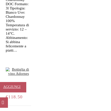
DOC Formato:
3l Tipologia:
Bianco Uve:
Chardonnay
100%
Temperatura di
servizio: 12 –
14°C.
Abbinamento:
Si abbina
felicemente a
piatti…
Adornes 3l
AGGIUNGI
€
118.50
AL
CARRELLO