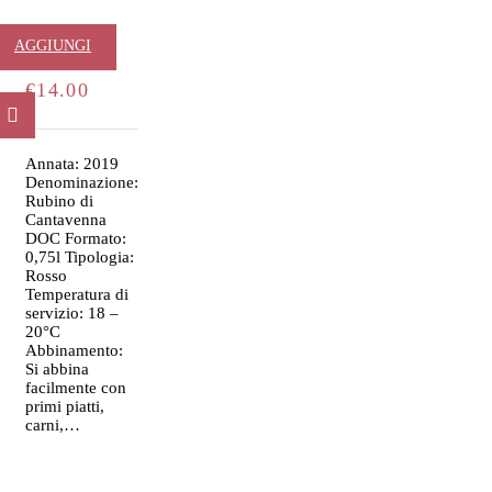
Rubino
AGGIUNGI
€
14.00
AL
CARRELLO
Annata: 2019
Denominazione:
Rubino di
Cantavenna
DOC Formato:
0,75l Tipologia:
Rosso
Temperatura di
servizio: 18 –
20°C
Abbinamento:
Si abbina
facilmente con
primi piatti,
carni,…