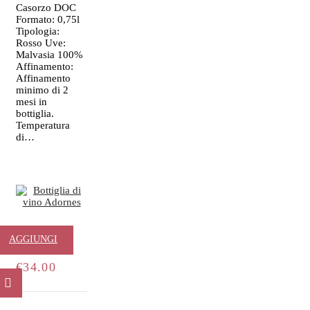
Casorzo DOC
Formato: 0,75l
Tipologia:
Rosso Uve:
Malvasia 100%
Affinamento:
Affinamento
minimo di 2
mesi in
bottiglia.
Temperatura
di…
Adornes
AGGIUNGI
€
34.00
AL
CARRELLO