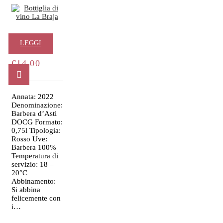
La Braja
LEGGI
€
14.00
TUTTO
Annata: 2022
Denominazione:
Barbera d’Asti
DOCG Formato:
0,75l Tipologia:
Rosso Uve:
Barbera 100%
Temperatura di
servizio: 18 –
20°C
Abbinamento:
Si abbina
felicemente con
i…