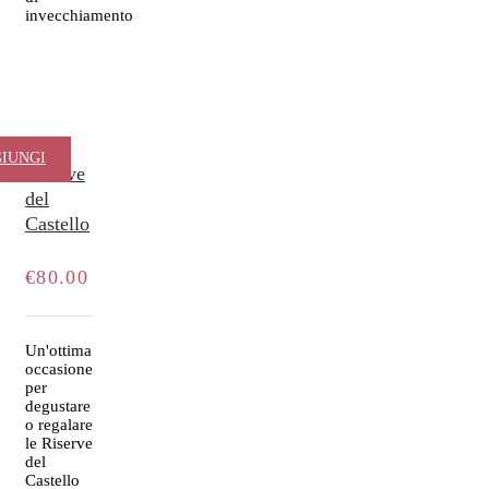
invecchiamento
Le
IUNGI
Riserve
del
AL
Castello
RELLO
€
80.00
Un'ottima
occasione
per
degustare
o regalare
le Riserve
del
Castello