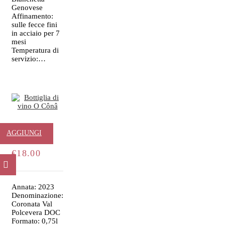
Genovese
Affinamento:
sulle fecce fini
in acciaio per 7
mesi
Temperatura di
servizio:…
O Cônâ
AGGIUNGI
€
18.00
AL
CARRELLO
Annata: 2023
Denominazione:
Coronata Val
Polcevera DOC
Formato: 0,75l