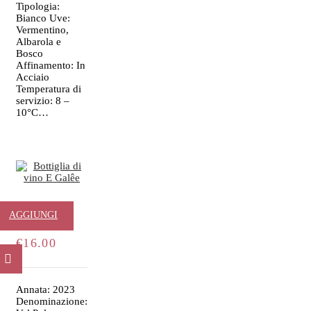
Tipologia:
Bianco Uve:
Vermentino,
Albarola e
Bosco
Affinamento: In
Acciaio
Temperatura di
servizio: 8 –
10°C…
E Galêe
AGGIUNGI
€
16.00
AL
CARRELLO
Annata: 2023
Denominazione: