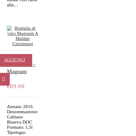
alla…
A Matilde
AGGIUNGI
Giustiniani –
Magnum
AL
CARRELLO
€
89.00
Annata: 2016
Denominazione:
Gabiano
Riserva DOC
Formato: 1,5l
Tipologia: