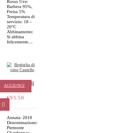
Rosso Uve:
Barbera 95%,
Freisa 5%
Temperatura di
servizio: 18 –
20°C
Abbinamento:
Si abbina
felicemente…
Castello – 3l
AGGIUNGI
€
93.50
AL
CARRELLO
Annata: 2018
Denominazione:
Piemonte
Chardonnay