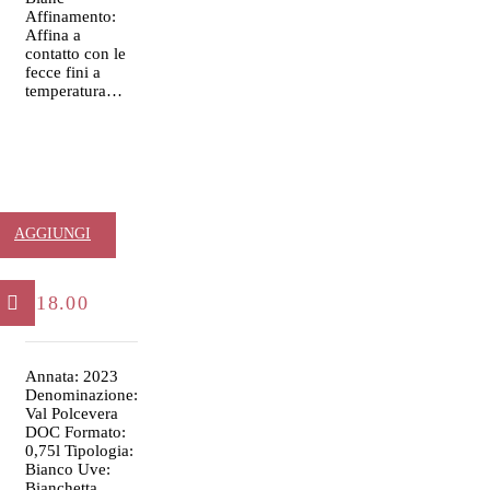
Affinamento:
Affina a
contatto con le
fecce fini a
temperatura…
Bianchetta
AGGIUNGI
Genovese
AL
€
18.00
CARRELLO
Annata: 2023
Denominazione:
Val Polcevera
DOC Formato:
0,75l Tipologia:
Bianco Uve:
Bianchetta