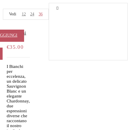
Vedi
12
24
36
I Bianchi
GGIUNGI
AL
€
35.00
ARRELLO
I Bianchi
per
eccelenza,
un delicato
Sauvignon
Blanc e un
elegante
Chardonnay,
due
espressioni
diverse che
raccontano
il nostro