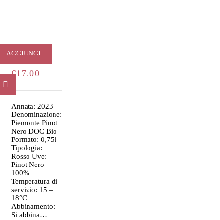
Pinot Nero
AGGIUNGI
€
17.00
AL
CARRELLO
Annata: 2023
Denominazione:
Piemonte Pinot
Nero DOC Bio
Formato: 0,75l
Tipologia:
Rosso Uve:
Pinot Nero
100%
Temperatura di
servizio: 15 –
18°C
Abbinamento:
Si abbina…