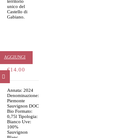
territorio
unico del
Castello di
Gabiano.
Corte
AGGIUNGI
€
14.00
AL
CARRELLO
Annata: 2024
Denominazione:
Piemonte
Sauvignon DOC
Bio Formato:
0,75l Tipologia:
Bianco Uve:
100%
Sauvignon
Blanc