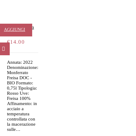
La Patarrina
AGGIUNGI
€
14.00
AL
CARRELLO
Annata: 2022
Denominazione:
Monferrato
Freisa DOC -
BIO Formato:
0,75l Tipologia:
Rosso Uve:
Freisa 100%
Affinamento: in
acciaio a
temperatura
controllata con
la macerazione
sulle…