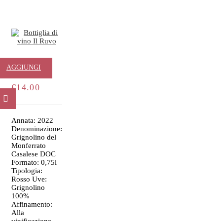
Il Ruvo
AGGIUNGI
€
14.00
AL
CARRELLO
Annata: 2022
Denominazione:
Grignolino del
Monferrato
Casalese DOC
Formato: 0,75l
Tipologia:
Rosso Uve:
Grignolino
100%
Affinamento:
Alla