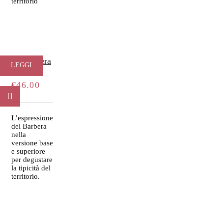
territorio
La Barbera
LEGGI
TUTTO
€
46.00
L’espressione
del Barbera
nella
versione base
e superiore
per degustare
la tipicità del
territorio.