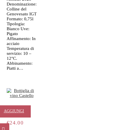
Denominazione:
Colline del
Genovesato IGT
Formato: 0,75l
Tipologia:
Bianco Uve:
Pigato
Affinamento: In
acciaio
Temperatura di
servizio: 10 –
12°C.
Abbinamento:
Piatti a…
Castello
AGGIUNGI
€
24.00
AL