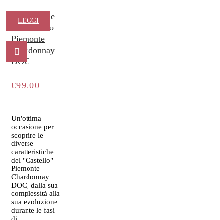
La Verticale
LEGGI
del Castello
Piemonte
TUTTO
Chardonnay
DOC
€
99.00
Un'ottima
occasione per
scoprire le
diverse
caratteristiche
del "Castello"
Piemonte
Chardonnay
DOC, dalla sua
complessità alla
sua evoluzione
durante le fasi
di