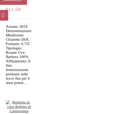
€
11.50
AL
CARRELLO
Annata: 2024
Denominazione:
Monferrato
Chiaretto DOC
Formato: 0,75l
Tipologia:
Rosato Uve:
Barbera 100%
Affinamento: A
fine
fermentazione
permane sulle
fecce fini per 6
mesi prima…