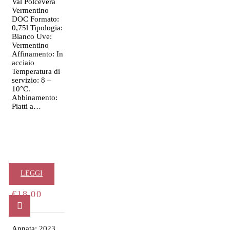
Val Polcevera
Vermentino
DOC Formato:
0,75l Tipologia:
Bianco Uve:
Vermentino
Affinamento: In
acciaio
Temperatura di
servizio: 8 –
10°C.
Abbinamento:
Piatti a…
Pigato
LEGGI
€
18.00
TUTTO
Annata: 2023