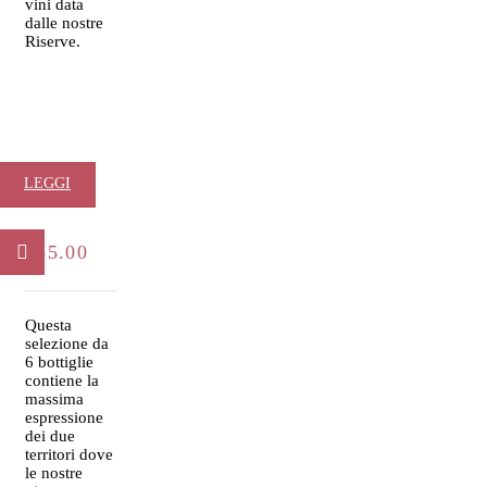
vini data
dalle nostre
Riserve.
Mare &
LEGGI
Monti
TUTTO
€
85.00
Questa
selezione da
6 bottiglie
contiene la
massima
espressione
dei due
territori dove
le nostre