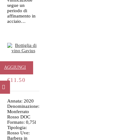
vinificazione
segue un
periodo di
affinamento in
acciaio…
Gavius
AGGIUNGI
€
11.50
AL
CARRELLO
Annata: 2020
Denominazione:
Monferrato
Rosso DOC
Formato: 0,75l
Tipologia:
Rosso Uve:
Barbera in