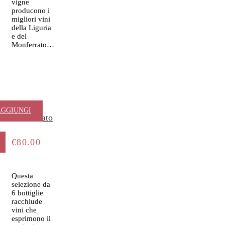
vigne
producono i
migliori vini
della Liguria
e del
Monferrato…
Sorpresa
AGGIUNGI
Monferrato
AL
€
80.00
ARRELLO
Questa
selezione da
6 bottiglie
racchiude
vini che
esprimono il