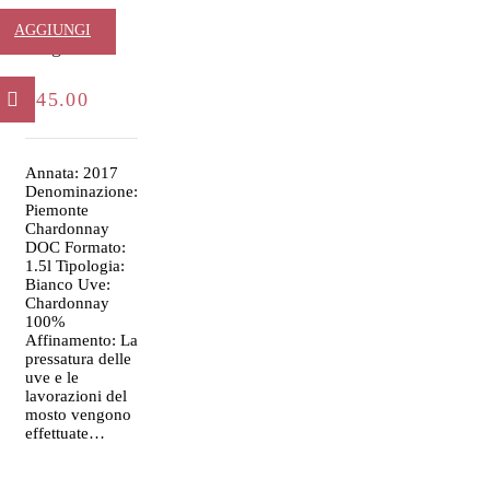
Castello –
AGGIUNGI
Magnum
AL
€
45.00
CARRELLO
Annata: 2017
Denominazione:
Piemonte
Chardonnay
DOC Formato:
1.5l Tipologia:
Bianco Uve:
Chardonnay
100%
Affinamento: La
pressatura delle
uve e le
lavorazioni del
mosto vengono
effettuate…